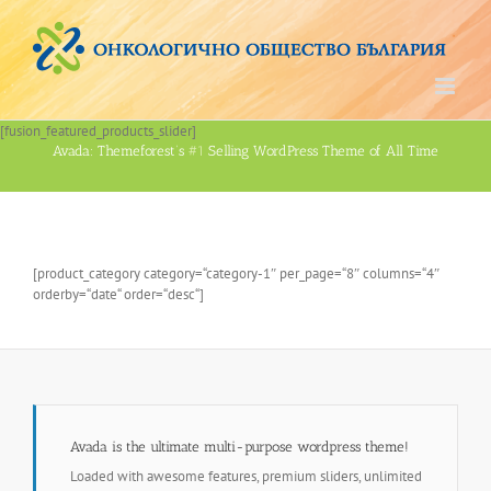
Skip
to
content
[fusion_featured_products_slider]
Avada: Themeforest’s
#1
Selling WordPress Theme of All Time
[product_category category=“category-1″ per_page=“8″ columns=“4″
orderby=“date“ order=“desc“]
Avada is the ultimate multi-purpose wordpress theme!
Loaded with awesome features, premium sliders, unlimited